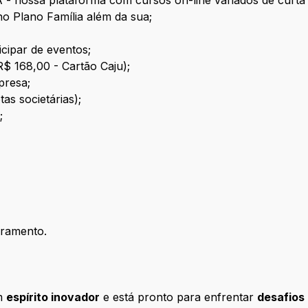
A - nossa plataforma com cursos on-line variados de cur
no Plano Família além da sua;
icipar de eventos;
R$ 168,00 - Cartão Caju);
presa;
tas societárias);
;
oramento.
om
espírito inovador
e está pronto para enfrentar
desafios