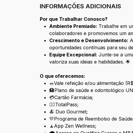
INFORMAÇÕES ADICIONAIS
Por que Trabalhar Conosco?
Ambiente Premiado:
Trabalhe em um
colaboradores e promovemos um ambi
Crescimento e Desenvolvimento:
Aq
oportunidades contínuas para seu de
Equipe Excepcional:
Junte-se a uma 
valoriza suas ideias e habilidades. 🌟
O que oferecemos:
🥗Vale refeição e/ou alimentação (R$
🏥 Plano de saúde e odontológico U
💳Cartão Farmácia;
🏋️‍♀️TotalPass;
🍝 Duo Gourmet;
💛Programa de Reembolso de Saúde
🧘App Zen Wellness;