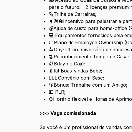
🎓 Acesso ao Qualifica Cursos e MB
para o futuro! - 2 licenças premium 
🚀Trilha de Carreiras;
👩🏽‍🏫Incentivo para palestrar e part
💰Ajuda de custo para home-office (
💻 Equipamentos fornecidos pela em
📈 Plano de Employee Ownership
(Co
🥳 Day-off no aniversário de empresa
🤝Reconhecimento Tempo de Casa;
🎁 Bday no Cajú;
🍼​Kit Boas-vindas Bebê;
🏊🏽‍♀️ Convênio com Sesc;
🎯Bônus: Trabalhe com um Amigo;
💵 PLR;
⌚ Horário flexível e Horas de Aprim
>>> Vaga comissionada
Se você é um profissional de vendas c