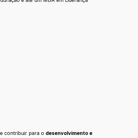
ta duração e até um MBA em Liderança
e contribuir para o
desenvolvimento e