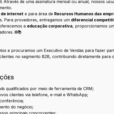
 🚀 Através de uma assinatura mensal ou anual, nossos u
mento.
de internet
e para área de
Recursos Humanos das empr
es. Para provedores, entregamos um
diferencial competit
s oferecemos a
educação corporativa
, proporcionamos um
dores. 🌐📚
tos e procuramos um Executivo de Vendas para fazer part
 clientes no segmento B2B, contribuindo diretamente para o
IÇÕES
leads qualificados por meio de ferramenta de CRM;
vos clientes via telefone, e-mail e WhatsApp;
conferência;
ento do negócio;
ssos principais concorrentes;